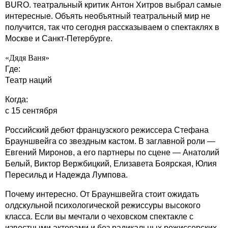
BURO. театральный критик Антон Хитров выбрал самые
интересные. Объять необъятный театральный мир не
получится, так что сегодня рассказываем о спектаклях в
Москве и Санкт-Петербурге.
«Дядя Ваня»
Где:
Театр наций
Когда:
с 15 сентября
Российский дебют французского режиссера Стефана
Брауншвейга со звездным кастом. В заглавной роли —
Евгений Миронов, а его партнеры по сцене — Анатолий
Белый, Виктор Вержбицкий, Елизавета Боярская, Юлия
Пересильд и Надежда Лумпова.
Почему интересно. От Брауншвейга стоит ожидать
олдскульной психологической режиссуры высокого
класса. Если вы мечтали о чеховском спектакле с
известными актерами и без радикальных режиссерских