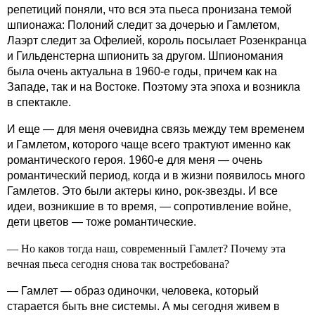
репетиций поняли, что вся эта пьеса пронизана темой
шпионажа: Полоний следит за дочерью и Гамлетом,
Лаэрт следит за Офелией, король посылает Розенкранца
и Гильденстерна шпионить за другом. Шпиономания
была очень актуальна в 1960-е годы, причем как на
Западе, так и на Востоке. Поэтому эта эпоха и возникла
в спектакле.
И еще — для меня очевидна связь между тем временем
и Гамлетом, которого чаще всего трактуют именно как
романтического героя. 1960-е для меня — очень
романтический период, когда и в жизни появилось много
Гамлетов. Это были актеры кино, рок-звезды. И все
идеи, возникшие в то время, — сопротивление войне,
дети цветов — тоже романтические.
— Но каков тогда наш, современный Гамлет? Почему эта
вечная пьеса сегодня снова так востребована?
— Гамлет — образ одиночки, человека, который
старается быть вне системы. А мы сегодня живем в