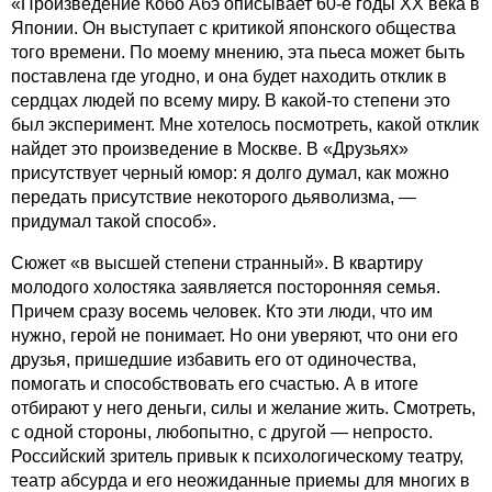
«Произведение Кобо Абэ описывает 60-е годы XX века в
Японии. Он выступает с критикой японского общества
того времени. По моему мнению, эта пьеса может быть
поставлена где угодно, и она будет находить отклик в
сердцах людей по всему миру. В какой-то степени это
был эксперимент. Мне хотелось посмотреть, какой отклик
найдет это произведение в Москве. В «Друзьях»
присутствует черный юмор: я долго думал, как можно
передать присутствие некоторого дьяволизма, —
придумал такой способ».
Сюжет «в высшей степени странный». В квартиру
молодого холостяка заявляется посторонняя семья.
Причем сразу восемь человек. Кто эти люди, что им
нужно, герой не понимает. Но они уверяют, что они его
друзья, пришедшие избавить его от одиночества,
помогать и способствовать его счастью. А в итоге
отбирают у него деньги, силы и желание жить. Смотреть,
с одной стороны, любопытно, с другой — непросто.
Российский зритель привык к психологическому театру,
театр абсурда и его неожиданные приемы для многих в