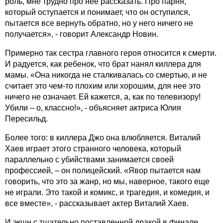
роль, мне трудно про нее рассказать. Про парня,
который оступается и понимает, что он оступился,
пытается все вернуть обратно, но у него ничего не
получается», - говорит Александр Новин.
Примерно так сестра главного героя относится к смерти.
И радуется, как ребенок, что брат нанял киллера для
мамы. «Она никогда не сталкивалась со смертью, и не
считает это чем-то плохим или хорошим, для нее это
ничего не означает. Ей кажется, а, как по телевизору!
Убили – о, классно!», - объясняет актриса Юлия
Пересильд.
Более того: в киллера Джо она влюбляется. Виталий
Хаев играет этого странного человека, который
параллельно с убийствами занимается своей
профессией, – он полицейский. «Явор пытается нам
говорить, что это за жанр, но мы, наверное, такого еще
не играли. Это такой и комикс, и трагедия, и комедия, и
все вместе», - рассказывает актер Виталий Хаев.
И экшн с тщательно поставленной дракой в финале.