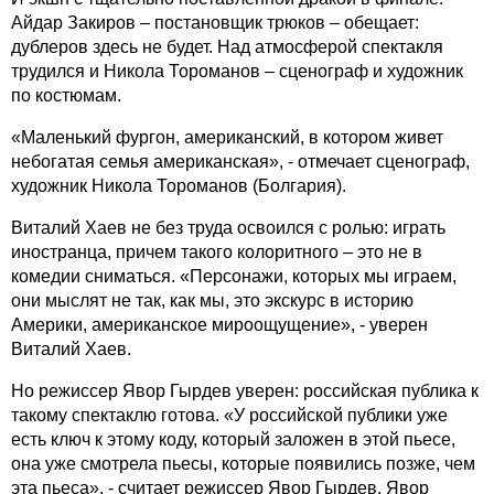
Айдар Закиров – постановщик трюков – обещает:
дублеров здесь не будет. Над атмосферой спектакля
трудился и Никола Тороманов – сценограф и художник
по костюмам.
«Маленький фургон, американский, в котором живет
небогатая семья американская», - отмечает сценограф,
художник Никола Тороманов (Болгария).
Виталий Хаев не без труда освоился с ролью: играть
иностранца, причем такого колоритного – это не в
комедии сниматься. «Персонажи, которых мы играем,
они мыслят не так, как мы, это экскурс в историю
Америки, американское мироощущение», - уверен
Виталий Хаев.
Но режиссер Явор Гырдев уверен: российская публика к
такому спектаклю готова. «У российской публики уже
есть ключ к этому коду, который заложен в этой пьесе,
она уже смотрела пьесы, которые появились позже, чем
эта пьеса», - считает режиссер Явор Гырдев. Явор