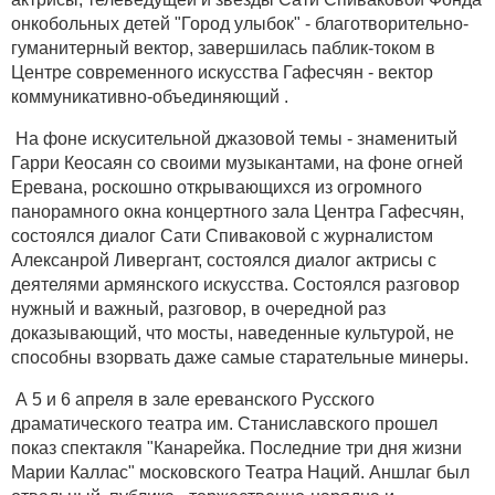
онкобольных детей "Город улыбок" - благотворительно-
гуманитерный вектор, завершилась паблик-током в
Центре современного искусства Гафесчян - вектор
коммуникативно-объединяющий .
На фоне искусительной джазовой темы - знаменитый
Гарри Кеосаян со своими музыкантами, на фоне огней
Еревана, роскошно открывающихся из огромного
панорамного окна концертного зала Центра Гафесчян,
состоялся диалог Сати Спиваковой с журналистом
Алексанрой Ливергант, состоялся диалог актрисы с
деятелями армянского искусства. Состоялся разговор
нужный и важный, разговор, в очередной раз
доказывающий, что мосты, наведенные культурой, не
способны взорвать даже самые старательные минеры.
А 5 и 6 апреля в зале ереванского Русского
драматического театра им. Станиславского прошел
показ спектакля "Канарейка. Последние три дня жизни
Марии Каллас" московского Театра Наций. Аншлаг был