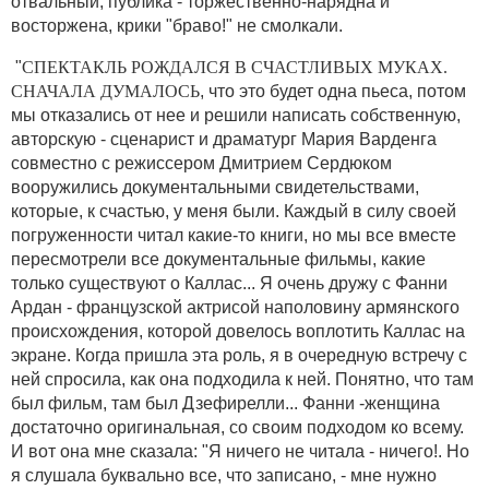
отвальный, публика - торжественно-нарядна и
восторжена, крики "браво!" не смолкали.
"
СПЕКТАКЛЬ РОЖДАЛСЯ В СЧАСТЛИВЫХ МУКАХ.
СНАЧАЛА ДУМАЛОСЬ
, что это будет одна пьеса, потом
мы отказались от нее и решили написать собственную,
авторскую - сценарист и драматург Мария Варденга
совместно с режиссером Дмитрием Сердюком
вооружились документальными свидетельствами,
которые, к счастью, у меня были. Каждый в силу своей
погруженности читал какие-то книги, но мы все вместе
пересмотрели все документальные фильмы, какие
только существуют о Каллас... Я очень дружу с Фанни
Ардан - французской актрисой наполовину армянского
происхождения, которой довелось воплотить Каллас на
экране. Когда пришла эта роль, я в очередную встречу с
ней спросила, как она подходила к ней. Понятно, что там
был фильм, там был Дзефирелли... Фанни -женщина
достаточно оригинальная, со своим подходом ко всему.
И вот она мне сказала: "Я ничего не читала - ничего!. Но
я слушала буквально все, что записано, - мне нужно