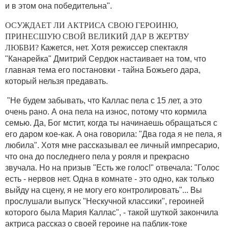
и в этом она победительна".
ОСУЖДАЕТ ЛИ АКТРИСА СВОЮ ГЕРОИНЮ,
ПРИНЕСШУЮ СВОЙ ВЕЛИКИЙ ДАР В ЖЕРТВУ
ЛЮБВИ?
Кажется, нет. Хотя режиссер спектакля
"Канарейка" Дмитрий Сердюк настаивает на том, что
главная тема его постановки - тайна Божьего дара,
который нельзя предавать.
"Не будем забывать, что Каллас пела с 15 лет, а это
очень рано. А она пела на износ, потому что кормила
семью. Да, Бог мстит, когда ты начинаешь обращаться с
его даром кое-как. А она говорила: "Два года я не пела, я
любила". Хотя мне рассказывал ее личный импресарио,
что она до последнего пела у рояля и прекрасно
звучала. Но на призыв "Есть же голос!" отвечала: "Голос
есть - нервов нет. Одна в комнате - это одно, как только
выйду на сцену, я не могу его контролировать"... Вы
прослушали выпуск "Нескучной классики", героиней
которого была Мария Каллас", - такой шуткой закончила
актриса рассказ о своей героине на паблик-токе