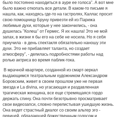
было постоянно находиться в ауре ее голоса". А вот мне
было важно откопать все детали. В каком-то письме я
нашла, как, находясь где-то на гастролях, Каллас просит
свою помощницу Бруну привезти ей из Парижа
любимые духи, которые у нее закончились, - она
душилась "Колеш" от Гермес. Я их нашла! Это не мой
запах, в жизни я бы его на себе не носила. Но я себя
приучила - в день спектакля обязательно наношу эти
духи. Это не прибавляет таланта, но создает
атмосферу", - делилась подробностями работы над
ролью актриса во время паблик-тока.
В мрачной квартире, созданной из смарт-зеркал
выдающимся театральным художником Александром
Боровским, живет в своем прошлом уже не первая
звезда и La divina, но угасающая и раздавленная
трагическая женщина, все еще стремящаяся гордо
держать спину. Она почти безотрывно просматривает
свои видеозапси, словно перелистывая ушедшую жизнь.
Она ведет страстный диалог со своим альтер эго -
певицей, обладающей божественным голосом и