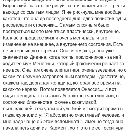
Боровский сказал - не рисуй ты эти знаменитые стрелки,
выходи со смытым лицом. Я не рискнула, мне вообще
кажется, что она до последнего дня, едва почистив зубы,
рисовала эти стрелочки... Самым сложным было
постараться как-то меняться пластически, внутренне.
Каллас в процессе жизни очень менялась, и это
изменение не внешнее, а внутреннего состояния. Есть
ее интервью до встречи с Онасисом, когда она уже
знаменитая Дивина, когда толпы поклонников - за ней
ходит ее муж Менегини, который фактически решает за
нее все. Она там очень элегантная, очень звездная, но с
каким-то безумно затравленным взглядом - достаточно,
скажем так, дерганая женщина, которая все время на
каких-то нервах. Потом появляется Онассис... И вот
сидит женщина с глазами абсолютно счастливыми, в
состоянии блаженства, с очень кокетливой,
вызывающей, сексуальной улыбкой и смотрит прямо в
глаза журналисту: "Я абсолютно счастливый человек, и
мне надо чаще об этом вспоминать". Именно тогда она
начала петь арии из "Кармен", хотя это не ее тесситура,