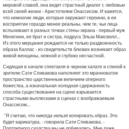
мировой славой, она ведет страстный диалог с любовью
всей своей жизни - Аристотелем Онассисом. И кажется,
что немногие люди, которые окружают героиню, в ее
восприятии гораздо менее реальны, чем те, чьи лица
вспыхивают в разных точках стены-экрана - первый муж
Менегини, ее брат и сестра, подруга Эльза Максвелл...
Из этого мерцания рождается не только раздвоенность
образа Каллас - из свидетельств близких возникает образ
живой женщины, нежной и глубоко несчастной.
Сидящая в начале спектакля в черном халате и спиной к
зрителю Сати Спивакова наполняет это мрачноватое
пространство царственным величием оперного
божества, а изначальная холодная сдержанность
способа существования на сцене взрывается
страстными выплесками в сценах с воображаемым
Онассисом...
"Я считаю, что никогда нельзя копировать образ. Это
будет карикатура, - говорила Сати Спивакова. -
Портретного сходства мы не добивались. Мне даже