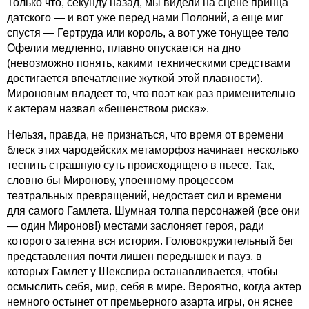
Только что, секунду назад, мы видели на сцене принца
датского — и вот уже перед нами Полоний, а еще миг
спустя — Гертруда или король, а вот уже тонущее тело
Офелии медленно, плавно опускается на дно
(невозможно понять, какими техническими средствами
достигается впечатление жуткой этой плавности).
Мироновым владеет то, что поэт как раз применительно
к актерам назвал «бешенством риска».
Нельзя, правда, не признаться, что время от времени
блеск этих чародейских метаморфоз начинает несколько
теснить страшную суть происходящего в пьесе. Так,
словно бы Миронову, упоенному процессом
театральных превращений, недостает сил и времени
для самого Гамлета. Шумная толпа персонажей (все они
— один Миронов!) местами заслоняет героя, ради
которого затеяна вся история. Головокружительный бег
представления почти лишен передышек и пауз, в
которых Гамлет у Шекспира останавливается, чтобы
осмыслить себя, мир, себя в мире. Вероятно, когда актер
немного остынет от премьерного азарта игры, он яснее