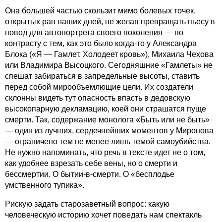
Она большей частью скользит мимо болевых точек,
открытых ран наших дней, не желая превращать пьесу в
повод для автопортрета своего поколения — по
контрасту с тем, как это было когда-то у Александра
Блока («Я — Гамлет. Холодеет кровь»), Михаила Чехова
или Владимира Высоцкого. Сегодняшние «Гамлеты» не
спешат забираться в запредельные высоты, ставить
перед собой мирообъемлющие цели. Их создатели
склонны видеть тут опасность впасть в дедовскую
высокопарную декламацию, коей они страшатся пуще
смерти. Так, содержание монолога «Быть или не быть»
— один из лучших, сердечнейших моментов у Миронова
— ограничено тем не менее лишь темой самоубийства.
Не нужно напоминать, что речь в тексте идет не о том,
как удобнее взрезать себе вены, но о смерти и
бессмертии. О бытии-в-смерти. О «бесплодье
умственного тупика».
Рискую задать старозаветный вопрос: какую
человеческую историю хочет поведать нам спектакль