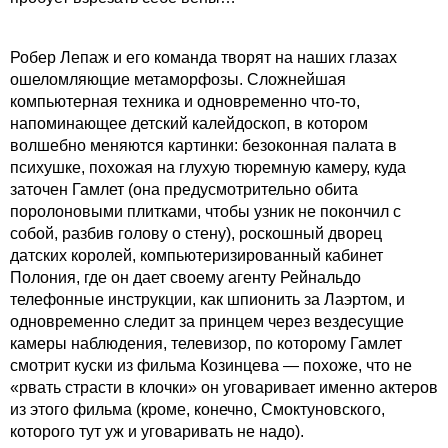
Робер Лепаж и его команда творят на наших глазах
ошеломляющие метаморфозы. Сложнейшая
компьютерная техника и одновременно что-то,
напоминающее детский калейдоскоп, в котором
волшебно меняются картинки: безоконная палата в
психушке, похожая на глухую тюремную камеру, куда
заточен Гамлет (она предусмотрительно обита
поролоновыми плитками, чтобы узник не покончил с
собой, разбив голову о стену), роскошный дворец
датских королей, компьютеризированный кабинет
Полония, где он дает своему агенту Рейнальдо
телефонные инструкции, как шпионить за Лаэртом, и
одновременно следит за принцем через вездесущие
камеры наблюдения, телевизор, по которому Гамлет
смотрит куски из фильма Козинцева — похоже, что не
«рвать страсти в клочки» он уговаривает именно актеров
из этого фильма (кроме, конечно, Смоктуновского,
которого тут уж и уговаривать не надо).