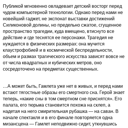
Публикой мгновенно овладевает детский восторг перед
чудом компьютерной технологии. Однако перед нами не
новейший гаджет, не экспонат выставки достижений
Силиконовой долины, но предельно сжатое, сгущенное
пространство трагедии, куда вмещено, втиснуто все
действие и где теснятся ее персонажи. Трагедия не
нуждается в физических размерах: она мучится
клаустрофобией и в космической беспредельности,
объем и размах трагического искусства зависят вовсе не
от числа квадратных и кубических метров, оно
сосредоточено на предметах существенных.
…А может быть, Гамлета уже нет в живых, и перед нами
встают тягостные образы его смертного сна. Герой знает
теперь, «какие сны в том смертном сне приснятся». Его
палата, его тюрьма становится похожа на склеп, а
надетая на него смирительная рубашка — на саван. В
начале спектакля и в его финале повторяется одна
мизансцена — Гамлет неподвижно сидит, уткнувшись