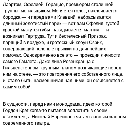
Лаэртом, Офелией, Горацио, премьером столичной
труппы, могильщиком. Меняется голос, наклеивается
бородка — и перед вами Клавдий, набрасывается
длинный золотистый парик — вот вам Офелия, густой
краской мажутся губы, накидывается мантия — и
возникает Гертруда. Тут и бестелесный Призрак,
парящий в воздухе, и гротескный клоун Озрик,
совершающий нелепые прыжки на длиннейших
помочах. Одновременно все это — проекции личности
самого Гамлета. Даже лица Розенкранца с
Гильденстерном, крупным планом возникающие перед
ним на стене, — это повторения его собственного лица,
и, стало быть, насмешничая над ними, он объясняется с
самим собой.
В сущности, перед нами монодрама, идею которой
Гордон Крэг когда-то пытался воплотить в своем
«Гамлете», а Николай Евреинов считал главным жанром
современного театра.