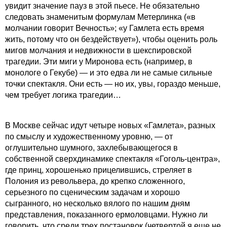
увидит значение пауз в этой пьесе. Не обязательно
следовать знаменитым формулам Метерлинка («в
молчании говорит Вечность»; «у Гамлета есть время
жить, потому что он бездействует»), чтобы оценить роль
мигов молчания и недвижности в шекспировской
трагедии. Эти миги у Миронова есть (например, в
монологе о Гекубе) — и это едва ли не самые сильные
точки спектакля. Они есть — но их, увы, гораздо меньше,
чем требует логика трагедии…
В Москве сейчас идут четыре новых «Гамлета», разных
по смыслу и художественному уровню, — от
оглушительно шумного, захлебывающегося в
собственной сверхдинамике спектакля «Гоголь-центра»,
где принц, хорошенько прицелившись, стреляет в
Полония из револьвера, до крепко сложенного,
серьезного по сценическим задачам и хорошо
сыгранного, но несколько вялого по нашим дням
представления, показанного ермоловцами. Нужно ли
говорить, что среди трех постановок (четвертой я еще не