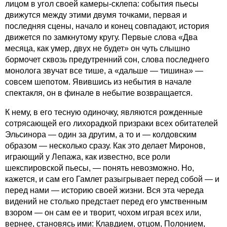
лицом в угол своей камеры-склепа: события пьесы
движутся между этими двумя точками, первая и
последняя сцены, начало и конец совпадают, история
движется по замкнутому кругу. Первые слова «Два
месяца, как умер, двух не будет» он чуть слышно
бормочет сквозь предутренний сон, слова последнего
монолога звучат все тише, а «дальше — тишина» —
совсем шепотом. Явившись из небытия в начале
спектакля, он в финале в небытие возвращается.
К нему, в его тесную одиночку, являются рожденные
сотрясающей его лихорадкой призраки всех обитателей
Эльсинора — один за другим, а то и — колдовским
образом — несколько сразу. Как это делает Миронов,
играющий у Лепажа, как известно, все роли
шекспировской пьесы, — понять невозможно. Но,
кажется, и сам его Гамлет разыгрывает перед собой — и
перед нами — историю своей жизни. Вся эта череда
видений не столько предстает перед его умственным
взором — он сам ее и творит, чохом играя всех или,
вернее, становясь ими: Клавдием, отцом, Полонием,