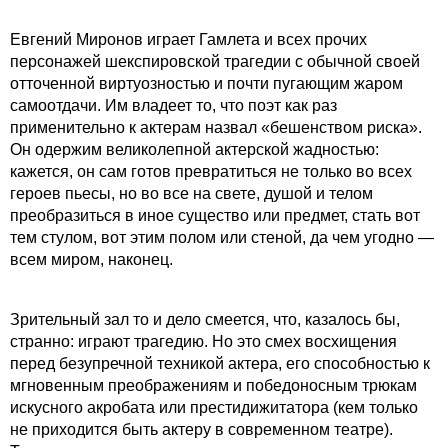
Евгений Миронов играет Гамлета и всех прочих
персонажей шекспировской трагедии с обычной своей
отточенной виртуозностью и почти пугающим жаром
самоотдачи. Им владеет то, что поэт как раз
применительно к актерам назвал «бешенством риска».
Он одержим великолепной актерской жадностью:
кажется, он сам готов превратиться не только во всех
героев пьесы, но во все на свете, душой и телом
преобразиться в иное существо или предмет, стать вот
тем стулом, вот этим полом или стеной, да чем угодно —
всем миром, наконец.
Зрительный зал то и дело смеется, что, казалось бы,
странно: играют трагедию. Но это смех восхищения
перед безупречной техникой актера, его способностью к
мгновенным преображениям и победоносным трюкам
искусного акробата или престидижитатора (кем только
не приходится быть актеру в современном театре).