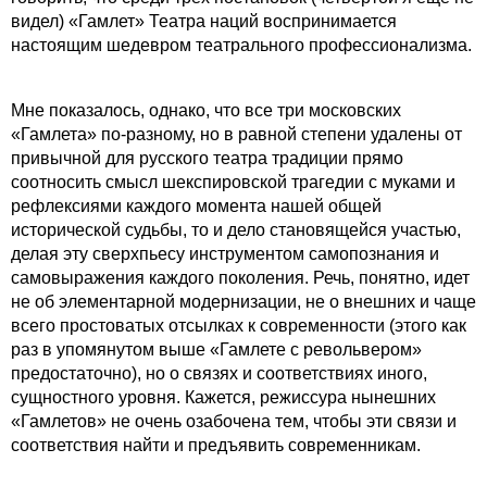
видел) «Гамлет» Театра наций воспринимается
настоящим шедевром театрального профессионализма.
Мне показалось, однако, что все три московских
«Гамлета» по-разному, но в равной степени удалены от
привычной для русского театра традиции прямо
соотносить смысл шекспировской трагедии с муками и
рефлексиями каждого момента нашей общей
исторической судьбы, то и дело становящейся участью,
делая эту сверхпьесу инструментом самопознания и
самовыражения каждого поколения. Речь, понятно, идет
не об элементарной модернизации, не о внешних и чаще
всего простоватых отсылках к современности (этого как
раз в упомянутом выше «Гамлете с револьвером»
предостаточно), но о связях и соответствиях иного,
сущностного уровня. Кажется, режиссура нынешних
«Гамлетов» не очень озабочена тем, чтобы эти связи и
соответствия найти и предъявить современникам.