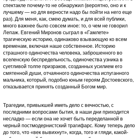
спектакле почему-то не обнаружил (вероятно, оно и к
лучшему — но для верности надо бы пойти на него еще
раз). Для меня, как, смею думать, и для всей публики,
много важнее было совсем иное: то, о чем не говорил
Лепаж. Евгений Миронов сыграл в «Гамлете»
трагическую историю, одинаково взывающую ко всем
временам, включая наше собственное. Историю
страшного одиночества человека, заброшенного во
вселенскую беспредельность, одиночества узника в
суетливой толпе призраков, созданных усилием его
смятенной души, отчаянного одиночества испуганного
мальчика, который, подобно юным героям Достоевского,
отказывается принять созданный Богом мир.
Трагедии, привыкшей иметь дело с вечностью, с
последними вопросами бытия, в наши дни приходится
несладко — если она не хочет быть переделанной в
черный постмодернистский трагифарс. Кому теперь дело
до того, что «век вывихнут», когда, того и гляди, какой-