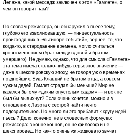
Лепажа, какой месседж заключен в этом «Гамлете», о
чем он говорит нам?
По словам режиссера, он обнаружил в пьесе тему,
глубоко его взволновавшую, — «инцестуальность
происходящих в Эльсиноре событий», вернее, то, что
когда-то, в стародавние времена, могло считаться
кровосмешением (брак между вдовой и братом
умершего). Не думаю, однако, что для смысла «Гамлета»
эта тема имела сколько-нибудь серьезное значение —
даже в шекспировскую эпоху, не говоря уж о временах
позднейших. Будь Клавдий не братом отца, а совсем
чужим дядей, Гамлет страдал бы меньше? Мир не
казался бы ему «диким опустелым садом» — и век не
был бы вывихнут? Если очень хочется, можно и в
отношениях Лаэрта с сестрой найти нечто
подозрительное. Но много ли это прибавит к кругу идей
пьесы? Дело, конечно, не в словесных формулах
режиссера: в конце концов, он не философ и не
шекспировед. Но как-то очень уж жидковато звучат