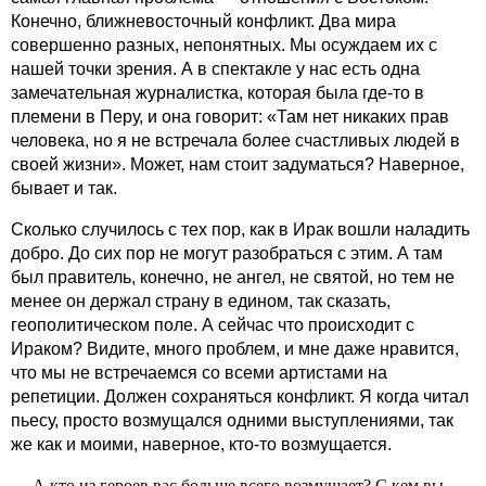
Конечно, ближневосточный конфликт. Два мира
совершенно разных, непонятных. Мы осуждаем их с
нашей точки зрения. А в спектакле у нас есть одна
замечательная журналистка, которая была где‑то в
племени в Перу, и она говорит: «Там нет никаких прав
человека, но я не встречала более счастливых людей в
своей жизни». Может, нам стоит задуматься? Наверное,
бывает и так.
Сколько случилось с тех пор, как в Ирак вошли наладить
добро. До сих пор не могут разобраться с этим. А там
был правитель, конечно, не ангел, не святой, но тем не
менее он держал страну в едином, так сказать,
геополитическом поле. А сейчас что происходит с
Ираком? Видите, много проблем, и мне даже нравится,
что мы не встречаемся со всеми артистами на
репетиции. Должен сохраняться конфликт. Я когда читал
пьесу, просто возмущался одними выступлениями, так
же как и моими, наверное, кто‑то возмущается.
— А кто из героев вас больше всего возмущает? С кем вы