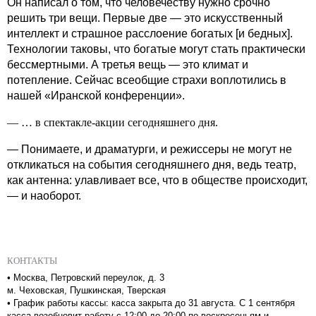
Он написал о том, что человечеству нужно срочно
решить три вещи. Первые две — это искусственный
интеллект и страшное расслоение богатых [и бедных].
Технологии таковы, что богатые могут стать практически
бессмертными. А третья вещь — это климат и
потепление. Сейчас всеобщие страхи воплотились в
нашей «Иранской конференции».
— … в спектакле-акции сегодняшнего дня.
— Понимаете, и драматурги, и режиссеры не могут не
откликаться на события сегодняшнего дня, ведь театр,
как антенна: улавливает все, что в обществе происходит,
— и наоборот.
КОНТАКТЫ
•
Москва, Петровский переулок, д. 3
м. Чеховская, Пушкинская, Тверская
•
График работы кассы: касса закрыта до 31 августа. С 1 сентября
касса возобновит работу с 12:00 до 20:00 по воскресеньям и