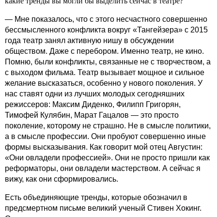
какие тренды вы могли бы выделить сейчас в театре?
— Мне показалось, что с этого несчастного совершенно
бессмысленного конфликта вокруг «Тангейзера» с 2015
года театр занял активную нишу в обсуждении
обществом. Даже с перебором. Именно театр, не кино.
Помню, были конфликты, связанные не с творчеством, а
с выходом фильма. Театр вызывает мощное и сильное
желание высказаться, особенно у нового поколения. У
нас ставят одни из лучших молодых сегодняшних
режиссеров: Максим Диденко, Филипп Григорян,
Тимофей Кулябин, Марат Гацалов — это просто
поколение, которому не страшно. Не в смысле политики,
а в смысле профессии. Они пробуют совершенно иные
формы высказывания. Как говорит мой отец Августин:
«Они овладели профессией». Они не просто пришли как
реформаторы, они овладели мастерством. А сейчас я
вижу, как они сформировались.
Есть объединяющие тренды, которые обозначил в
предсмертном письме великий ученый Стивен Хокинг.