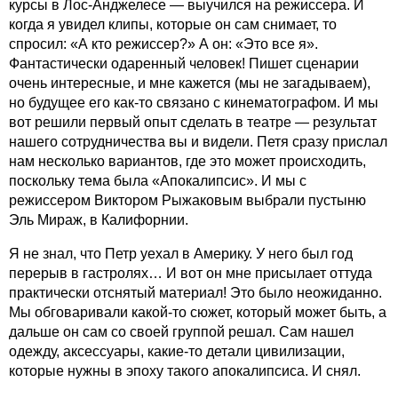
курсы в Лос-Анджелесе — выучился на режиссера. И
когда я увидел клипы, которые он сам снимает, то
спросил: «А кто режиссер?» А он: «Это все я».
Фантастически одаренный человек! Пишет сценарии
очень интересные, и мне кажется (мы не загадываем),
но будущее его как‑то связано с кинематографом. И мы
вот решили первый опыт сделать в театре — результат
нашего сотрудничества вы и видели. Петя сразу прислал
нам несколько вариантов, где это может происходить,
поскольку тема была «Апокалипсис». И мы с
режиссером Виктором Рыжаковым выбрали пустыню
Эль Мираж, в Калифорнии.
Я не знал, что Петр уехал в Америку. У него был год
перерыв в гастролях… И вот он мне присылает оттуда
практически отснятый материал! Это было неожиданно.
Мы обговаривали какой‑то сюжет, который может быть, а
дальше он сам со своей группой решал. Сам нашел
одежду, аксессуары, какие‑то детали цивилизации,
которые нужны в эпоху такого апокалипсиса. И снял.