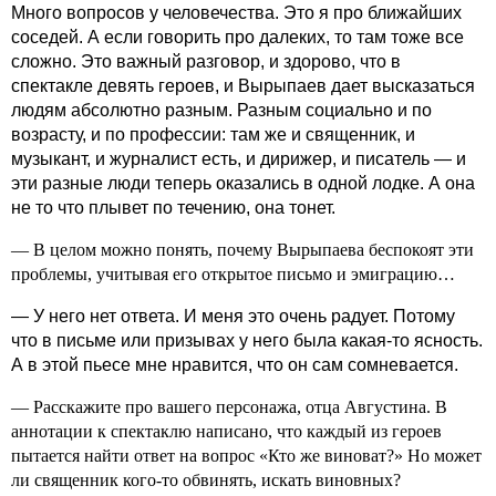
Много вопросов у человечества. Это я про ближайших
соседей. А если говорить про далеких, то там тоже все
сложно. Это важный разговор, и здорово, что в
спектакле девять героев, и Вырыпаев дает высказаться
людям абсолютно разным. Разным социально и по
возрасту, и по профессии: там же и священник, и
музыкант, и журналист есть, и дирижер, и писатель — и
эти разные люди теперь оказались в одной лодке. А она
не то что плывет по течению, она тонет.
— В целом можно понять, почему Вырыпаева беспокоят эти
проблемы, учитывая его открытое письмо и эмиграцию…
— У него нет ответа. И меня это очень радует. Потому
что в письме или призывах у него была какая‑то ясность.
А в этой пьесе мне нравится, что он сам сомневается.
— Расскажите про вашего персонажа, отца Августина. В
аннотации к спектаклю написано, что каждый из героев
пытается найти ответ на вопрос «Кто же виноват?» Но может
ли священник кого‑то обвинять, искать виновных?