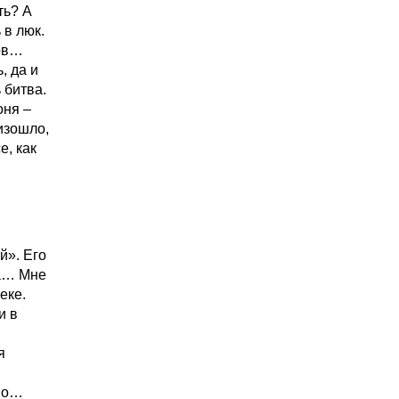
ть? А
 в люк.
цов…
, да и
 битва.
оня –
оизошло,
е, как
й». Его
ка… Мне
еке.
и в
я
 но…