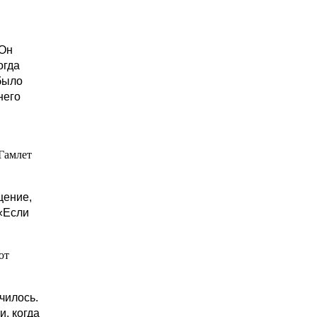
 Он
огда
 было
него
 Гамлет
щение,
 «Если
ют
чилось.
и, когда