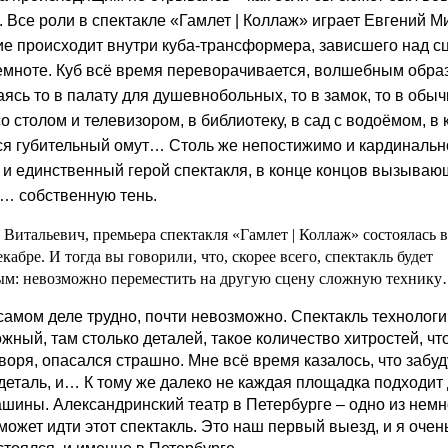
. Все роли в спектакле «Гамлет | Коллаж» играет Евгений М
ие происходит внутри куба-трансформера, зависшего над с
емноте. Куб всё время переворачивается, волшебным обра
ясь то в палату для душевнобольных, то в замок, то в обы
о столом и телевизором, в библиотеку, в сад с водоёмом, в
ся губительный омут… Столь же непостижимо и кардинальн
 и единственный герой спектакля, в конце концов вызываю
… собственную тень.
 Витальевич, премьера спектакля «Гамлет | Коллаж» состоялась в
кабре. И тогда вы говорили, что, скорее всего, спектакль будет
ым: невозможно переместить на другую сцену сложную техник
 самом деле трудно, почти невозможно. Спектакль технолог
жный, там столько деталей, такое количество хитростей, что
воря, опасался страшно. Мне всё время казалось, что забуд
 деталь, и… К тому же далеко не каждая площадка подходит
шины. Александринский театр в Петербурге – одно из немн
 может идти этот спектакль. Это наш первый выезд, и я очен