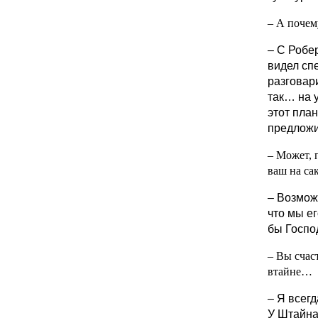
– А почем
– С Робе
видел сп
разговар
так… на у
этот пла
предложи
– Может, 
ваш на са
– Возмож
что мы ег
бы Госпо
– Вы счас
втайне…
– Я всегд
У Штайна 