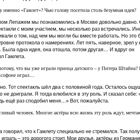
у именно «Гамлет»? Чью голову посетила столь безумная идея?
ром Лепажем мы познакомились в Москве довольно давно.
ектакли с моим участием, мы несколько раз встречались. Ин
ивали о том, над чем мы могли бы вместе работать. Но это
ровне протокола о намерениях. Лет пять, наверное, зрел у 
н. Была одна идея, она отошла, потом другая… И вдруг он
л Гамлета.
потому, что вы уже играли принца датского – у Питера Штайна?
ксофоне играл…
но. Тот спектакль шёл два с половиной года. Осталось ощу
о не доиграли. Я тогда влюбился в эту роль. И сказал себе:
дь ещё раз сподобил меня…» Вот, пожалуйста.
тливый человек. Многие актёры всю жизнь эту роль ждут, мечта
а говорил, что к Гамлету специально не стремился. Так полу
играть – это дорогого стоит. Мои друзья, актёры из Германи