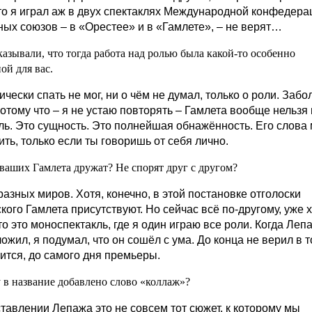
что я играл аж в двух спектаклях Международной конфедера
ных союзов – в «Орестее» и в «Гамлете», – не верят…
казывали, что тогда работа над ролью была какой-то особенно
ой для вас.
ически спать не мог, ни о чём не думал, только о роли. Забо
отому что – я не устаю повторять – Гамлета вообще нельзя 
оль. Это сущность. Это полнейшая обнажённость. Его слова
ть, только если ты говоришь от себя лично.
 ваших Гамлета дружат? Не спорят друг с другом?
разных миров. Хотя, конечно, в этой постановке отголоски
кого Гамлета присутствуют. Но сейчас всё по-другому, уже 
то это моноспектакль, где я один играю все роли. Когда Леп
ожил, я подумал, что он сошёл с ума. До конца не верил в то
чится, до самого дня премьеры.
 в название добавлено слово «коллаж»?
ставлении Лепажа это не совсем тот сюжет, к которому мы