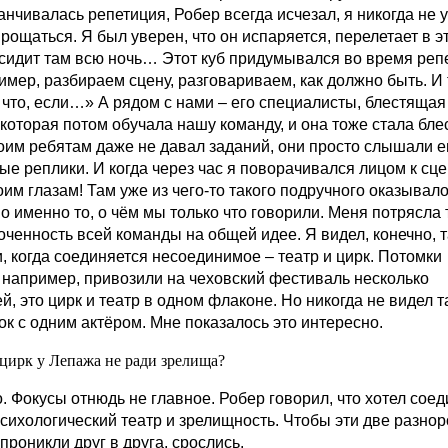
анчивалась репетиция, Робер всегда исчезал, я никогда не 
рощаться. Я был уверен, что он испаряется, перелетает в э
сидит там всю ночь… Этот куб придумывался во время реп
имер, разбираем сцену, разговариваем, как должно быть. И 
А что, если…» А рядом с нами – его специалисты, блестящая
 которая потом обучала нашу команду, и она тоже стала бле
оим ребятам даже не давал заданий, они просто слышали е
ые реплики. И когда через час я поворачивался лицом к сце
им глазам! Там уже из чего-то такого подручного оказывал
о именно то, о чём мы только что говорили. Меня потрясла 
оченность всей команды на общей идее. Я видел, конечно, 
и, когда соединяется несоединимое – театр и цирк. Потомки
 например, привозили на чеховский фестиваль несколько
й, это цирк и театр в одном флаконе. Но никогда не видел т
ок с одним актёром. Мне показалось это интересно.
 цирк у Лепажа не ради зрелища?
. Фокусы отнюдь не главное. Робер говорил, что хотел соед
психологический театр и зрелищность. Чтобы эти две разно
проникли друг в друга, срослись.