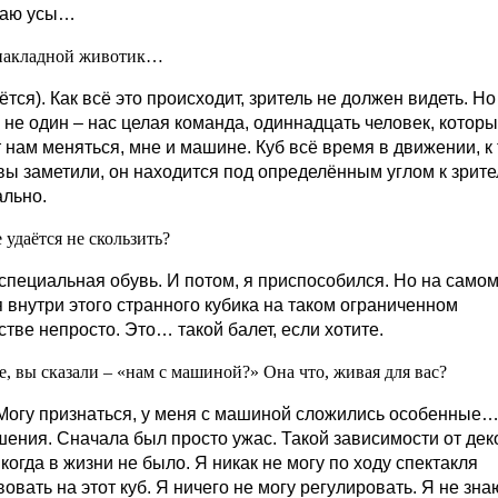
ваю усы…
 накладной животик…
ётся). Как всё это происходит, зритель не должен видеть. Но
 не один – нас целая команда, одиннадцать человек, котор
 нам меняться, мне и машине. Куб всё время в движении, к
 вы заметили, он находится под определённым углом к зрите
ально.
 удаётся не скользить?
 специальная обувь. И потом, я приспособился. Но на само
я внутри этого странного кубика на таком ограниченном
тве непросто. Это… такой балет, если хотите.
е, вы сказали – «нам с машиной?» Она что, живая для вас?
 Могу признаться, у меня с машиной сложились особенные…
ения. Сначала был просто ужас. Такой зависимости от де
когда в жизни не было. Я никак не могу по ходу спектакля
овать на этот куб. Я ничего не могу регулировать. Я не зна