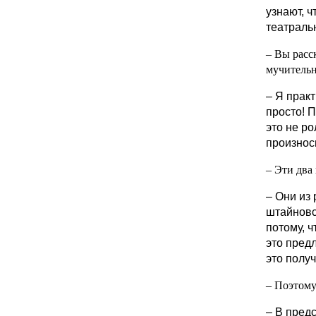
узнают, 
театраль
– Вы расс
мучительн
– Я практ
просто! П
это не р
произноси
– Эти два
– Они из 
штайновс
потому, ч
это предл
это полу
– Поэтому
– В пред