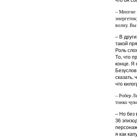
что он со
– Многие 
энергетик
волну. Вы
– В други
такой пря
Роль сло
То, что 
конце. Я 
Безуслов
сказать, 
что килог
– Робер Л
тонко чув
– Но без
36 эпизо
персонаж
я как кап