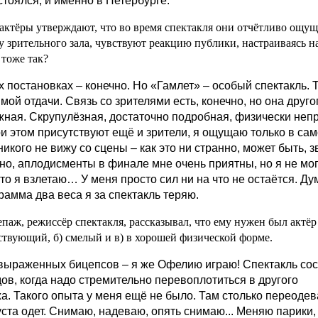
стоялся, и именно в Петербурге.
актёры утверждают, что во время спектакля они отчётливо ощу
у зрительного зала, чувствуют реакцию публики, настраиваясь на
 тоже так?
х постановках – конечно. Но «Гамлет» – особый спектакль. 
мой отдачи. Связь со зрителями есть, конечно, но она друго
жная. Скрупулёзная, достаточно подробная, физически непр
при этом присутствуют ещё и зрители, я ощущаю только в са
никого не вижу со сцены – как это ни странно, может быть, з
но, аплодисменты в финале мне очень приятны, но я не мо
что я взлетаю… У меня просто сил ни на что не остаётся. Ду
рамма два веса я за спектакль теряю.
епаж, режиссёр спектакля, рассказывал, что ему нужен был актёр 
ствующий, б) смелый и в) в хорошей физической форме.
 выраженных бицепсов – я же Офелию играю! Спектакль сос
дов, когда надо стремительно перевоплотиться в другого
а. Такого опыта у меня ещё не было. Там столько переодев
уста одет. Снимаю, надеваю, опять снимаю... Меняю парики,