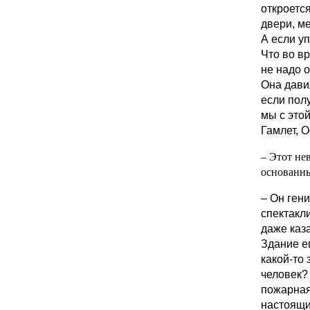
откроется
двери, м
А если у
Что во вр
не надо о
Она давил
если полу
мы с это
Гамлет, 
– Этот не
основанны
– Он ген
спектакл
даже каза
Здание е
какой-то 
человек?
пожарная 
настоящи