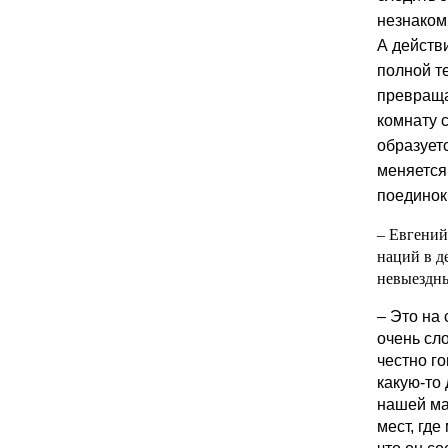
незнаком
А действ
полной т
превраща
комнату с
образует
меняется
поединок
– Евгений
наций в де
невыездн
– Это на
очень сло
честно го
какую-то
нашей ма
мест, где