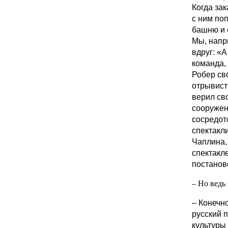
Когда зак
с ним поп
башню и 
Мы, напр
вдруг: «
команда,
Робер св
отрывист
верил сво
сооружен
сосредот
спектакл
Чаплина,
спектакле
постанов
– Но ведь
– Конечно
русский 
культуры 