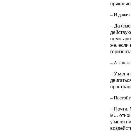
приклеи
– И даже
– Да (сме
действую
помогают
же, если
горизонт
– А как же
– У меня
двигатьс
пространс
– Постойт
– Почти.
м… отнош
у меня ни
воздейств