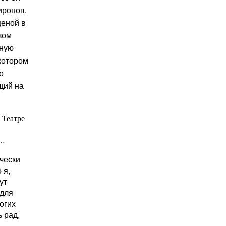
иронов.
ценой в
зом
чную
 котором
о
щий на
 Театре
у…
ически
 я,
ут
 для
огих
ь рад,