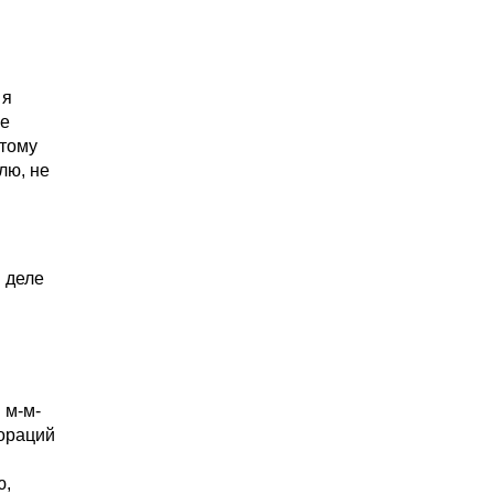
 я
ые
 тому
лю, не
м деле
 м-м-
кораций
ю,