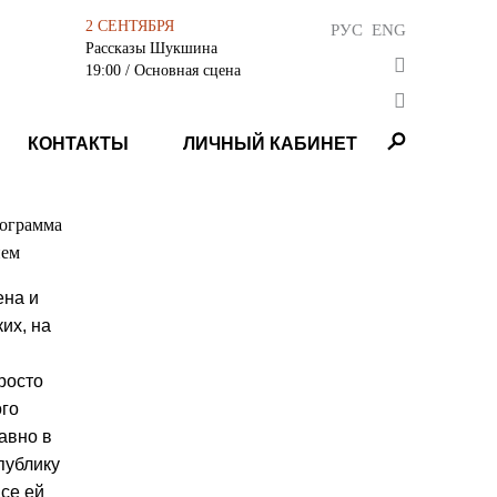
2 СЕНТЯБРЯ
РУС
ENG
Рассказы Шукшина
19:00
/ Основная сцена
КОНТАКТЫ
ЛИЧНЫЙ КАБИНЕТ
лограмма
ием
ена и
их, на
росто
ого
авно в
публику
се ей