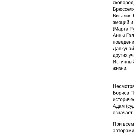
сковород
Брюсселя
Виталия 
эмоций и
(Марта Р
Анны Гал
поведени
Дапкунай
других у
Истинный
жизни.
Несмотря
Бориса П
историче
Адам (суд
означает 
При всем
авторами