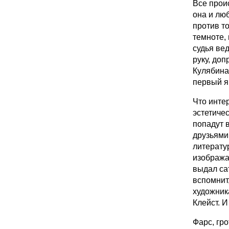
Все прои
она и лю
против то
темноте, 
судья ве
руку, до
Кулябина
первый я
Что инте
эстетичес
попадут в
друзьями
литерату
изобража
выдал сат
вспомнит,
художник
Клейст. И
Фарс, гр