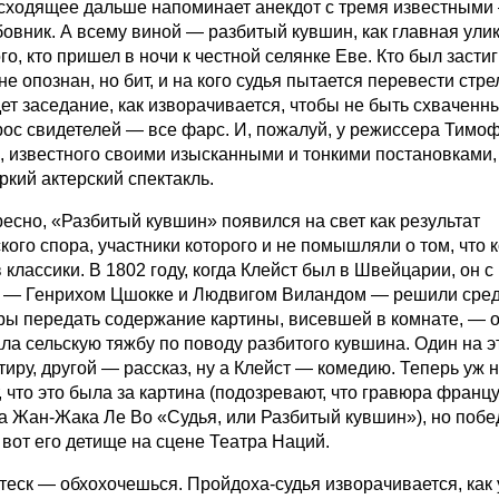
сходящее дальше напоминает анекдот с тремя известными 
бовник. А всему виной — разбитый кувшин, как главная ули
го, кто пришел в ночи к честной селянке Еве. Кто был застиг
не опознан, но бит, и на кого судья пытается перевести стре
дет заседание, как изворачивается, чтобы не быть схваченн
прос свидетелей — все фарс. И, пожалуй, у режиссера Тимо
, известного своими изысканными и тонкими постановками,
ркий актерский спектакль.
ресно, «Разбитый кувшин» появился на свет как результат
кого спора, участники которого и не помышляли о том, что к
 классики. В 1802 году, когда Клейст был в Швейцарии, он с
 — Генрихом Цшокке и Людвигом Виландом — решили сре
ры передать содержание картины, висевшей в комнате, — 
ла сельскую тяжбу по поводу разбитого кувшина. Один на э
иру, другой — рассказ, ну а Клейст — комедию. Теперь уж н
 что это была за картина (подозревают, что гравюра францу
а Жан-Жака Ле Во «Судья, или Разбитый кувшин»), но побе
 вот его детище на сцене Театра Наций.
отеск — обхохочешься. Пройдоха-судья изворачивается, как 