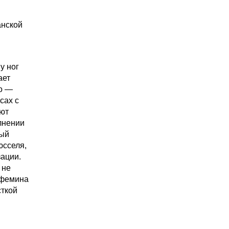
анской
у ног
ает
ло —
сах с
ают
лнении
ный
юсселя,
зации.
 не
 фемина
сткой