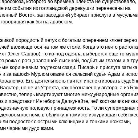
Евросоюза, которого во времена Клейста не существовало,
е им события из голландской деревушки перенесены на
ленный Восток, зал заседаний убирает прислуга в мусульм
 говорящая как бы на арабском.
 живой породистый петух с богатым оперением клюет зерно 
кучей валяющегося на том же столе. Когда это нечто растолк
ихт (Олег Савцов), то из-под одеяла выберется еще то мур
я рожа с расцарапанной лысиной, подбитым глазом и в тру
ным коричневым подтеком сзади. Писарь и прислуга затык
у и запашок!» Мурлом окажется сельский судья Адам в испо
Коваленко. Его деятельность явится инспектировать судеб
Вальтер, но не из Утрехта, как обозначено у автора, а из Бр
 известно, теперь квартируют многие международные органи
аз и представит Ингеборга Дапкунайте, чей костюмчик никак
однозначную половую принадлежность. То ли супермодная
 деловом костюме в облипку, к тому же изнурившая себя же
то ли подросток с острыми ключицами и тонкими ножками,
ми черными дудочками.