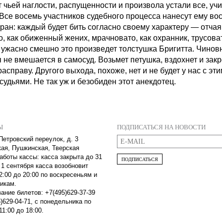
т чьей наглости, распущенности и произвола устали все, уч
 Все восемь участников судебного процесса нанесут ему во
ран: каждый будет бить согласно своему характеру — отчая
, как обиженный жених, мрачновато, как охранник, трусоват
и ужасно смешно это произведет толстушка Бригитта. Чинов
 не вмешается в самосуд. Возьмет петушка, вздохнет и закр
расправу. Другого выхода, похоже, нет и не будет у нас с эт
судьями. Не так уж и безобиден этот анекдотец.
Ы
ПОДПИСАТЬСЯ НА НОВОСТИ
Петровский переулок, д. 3
кая, Пушкинская, Тверская
аботы кассы: касса закрыта до 31
ПОДПИСАТЬСЯ
 1 сентября касса возобновит
2:00 до 20:00 по воскресеньям и
икам.
ание билетов: +7(495)629-37-39
)629-04-71, с понедельника по
11:00 до 18:00.