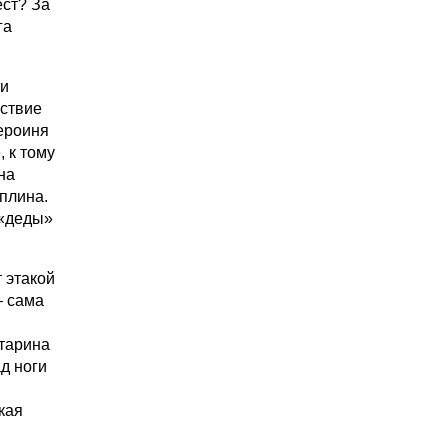
ест? За
га
 и
йствие
героиня
 к тому
на
иплина.
 «деды»
 этакой
— сама
атарина
ад ноги
кая