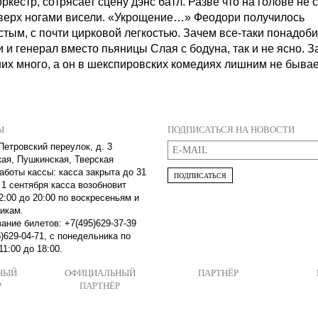
ркестр, сотрясает сцену дэнс батл. Разве что на голове не с
ерх ногами висели. «Укрощение…» Феодори получилось
стым, с почти цирковой легкостью. Зачем все-таки понадоб
 и генерал вместо пьяницы Слая с бодуна, так и не ясно. З
них много, а он в шекспировских комедиях лишним не бывае
Ы
ПОДПИСАТЬСЯ НА НОВОСТИ
Петровский переулок, д. 3
кая, Пушкинская, Тверская
аботы кассы: касса закрыта до 31
ПОДПИСАТЬСЯ
 1 сентября касса возобновит
2:00 до 20:00 по воскресеньям и
икам.
ание билетов: +7(495)629-37-39
)629-04-71, с понедельника по
11:00 до 18:00.
НЫЙ
ОФИЦИАЛЬНЫЙ
ПАРТНЁР
Р
ПАРТНЁР