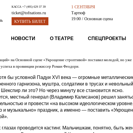
1 СЕНТЯБРЯ
КАССА
+7 (495) 629 37 39
Тартюф
ticket@tofnations.ru
19:00
/ Основная сцена
ль
КУПИТЬ БИЛЕТ
НОВОСТИ
О ТЕАТРЕ
СПЕЦПРОЕКТЫ
аций» на Основной сцене «Укрощение строптивой» поставил молодой, но уже
успеха в провинции режиссер Роман Феодори.
отя бы условной Падуи XVI века — огромные металлически
оенного гарнизона, муштра, солдатики в трусах и невольны
 Шекспир ли это? Но через минуту все становится ясно.
тся, местный генерал (Владимир Калисанов) решил занять
ельностью и провести «на высоком идеологическом уровне
о и музыкально» праздник, а именно — поставить «Укроще
ой».
 глазах проводится кастинг. Мальчишкам, понятно, быть же