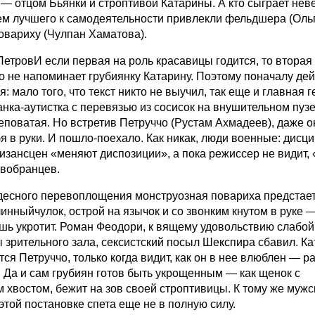
 — отцом Бьянки и строптивой Катарины. А кто сыграет нев
м лучшего к самодеятельности привлекли фельдшера (Оль
повариху (Чулпан Хаматова).
ПетровИ если первая на роль красавицы годится, то вторая
о не напоминает грубиянку Катарину. Поэтому поначалу де
я: мало того, что текст никто не выучил, так еще и главная 
нка-аутистка с перевязью из сосисок на внушительном пузе,
еповатая. Но встретив Петруччо (Рустам Ахмадеев), даже о
я в руки. И пошло-поехало. Как никак, люди военные: дисц
изансцен «меняют диспозиции», а пока режиссер не видит,
овобранцев.
десного перевоплощения монструозная повариха предстает
инныйчулок, острой на язычок и со звонким кнутом в руке 
ешь укротит. Роман Феодори, к вящему удовольствию слабой
 зрительного зала, сексистский посыл Шекспира сбавил. К
ся Петруччо, только когда видит, как он в нее влюблен — р
. Да и сам грубиян готов быть укрощенным — как щенок с
 хвостом, бежит на зов своей строптивицы. К тому же мужс
этой постановке спета еще не в полную силу.