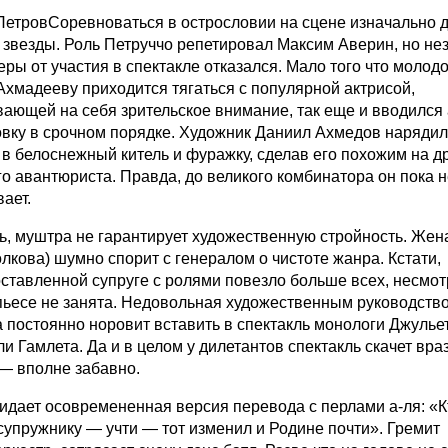
 ПетровСоревноваться в острословии на сцене изначально
 звезды. Роль Петруччо репетировал Максим Аверин, но не
еры от участия в спектакле отказался. Мало того что молод
Ахмадееву приходится тягаться с популярной актрисой,
вающей на себя зрительское внимание, так еще и вводился 
овку в срочном порядке. Художник Даниил Ахмедов нарядил
 в белоснежный китель и фуражку, сделав его похожим на д
го авантюриста. Правда, до великого комбинатора он пока 
вает.
ь, муштра не гарантирует художественную стройность. Жен
лкова) шумно спорит с генералом о чистоте жанра. Кстати,
ставленной супруге с ролями повезло больше всех, несмот
в пьесе не занята. Недовольная художественным руководств
а постоянно норовит вставить в спектакль монологи Джулье
и Гамлета. Да и в целом у дилетантов спектакль скачет вра
— вполне забавно.
идает осовремененная версия перевода с перлами а-ля: «К
супружнику — учти — тот изменил и Родине почти». Гремит