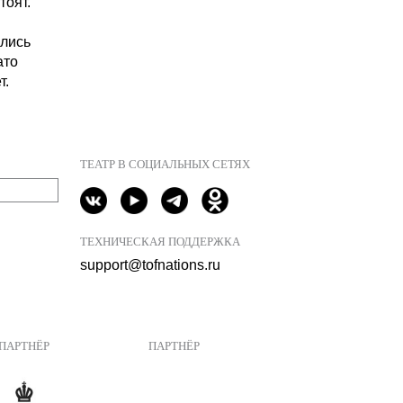
тоят.
ились
ато
т.
ТЕАТР В СОЦИАЛЬНЫХ СЕТЯХ
ТЕХНИЧЕСКАЯ ПОДДЕРЖКА
support@tofnations.ru
ПАРТНЁР
ПАРТНЁР