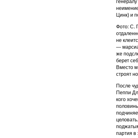
генералу
неимение
Цинк) и 
Фото: С. 
отдаленн
не клеитс
— марсиа
же подсл
берет себ
Вместо м
строят н
После чу
Пеппи Дл
кого хоч
половины
подчиняет
целовать
поджатым
партия в 