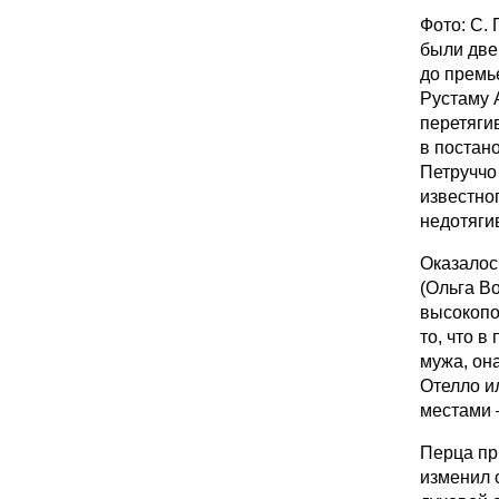
Фото: С.
были две
до премь
Рустаму 
перетяги
в постан
Петруччо
известно
недотяги
Оказалос
(Ольга Во
высокопо
то, что 
мужа, он
Отелло ил
местами 
Перца пр
изменил 