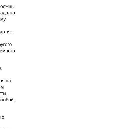
 должны
задолго
ому
артист
ругого
немного
а
ря на
ом
тты,
знобой,
то