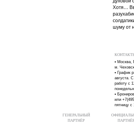
духовой о
Хотя… Вв
разухаби
солдатики
шуму от 
КОНТАКТ
•
Москва, 
м. Чеховс
•
График р
августа. С
работу с 1
понедельн
•
Брониров
или +7(495
пятницу с 
ГЕНЕРАЛЬНЫЙ
ОФИЦИАЛЬ
ПАРТНЁР
ПАРТНЁ