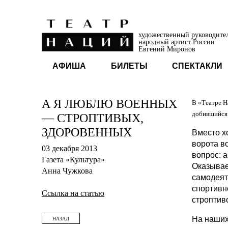
художественный руководите
народный артист России
Евгений Миронов
АФИША
БИЛЕТЫ
СПЕКТАКЛИ
А Я ЛЮБЛЮ ВОЕННЫХ
В «Театре Н
добившийся 
— СТРОПТИВЫХ,
ЗДОРОВЕННЫХ
Вместо х
ворота в
03 декабря 2013
вопрос: а
Газета «Культура»
Оказывае
Анна Чужкова
самодеят
спортивн
Ссылка на статью
строптив
На наших
НАЗАД